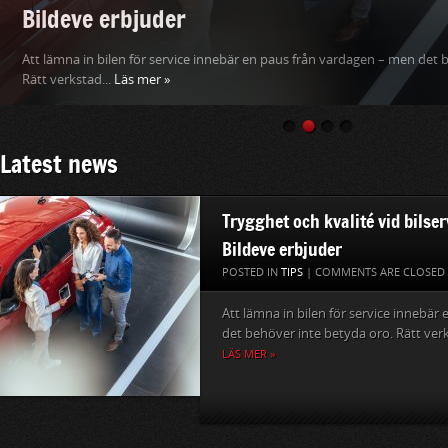
De mest ikoniska filmsouvenirerna genom 
Filmer har en fantastisk förmåga att påverka oss på djupet, och ofta vill v
Läs mer »
Latest news
Trygghet och kvalité vid bilse
Bildeve erbjuder
POSTED IN
TIPS
|
COMMENTS ARE CLOSED
Att lämna in bilen för service innebä
det behöver inte betyda oro. Rätt verk
LÄS MER »