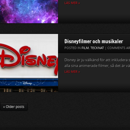
LÄS MER »
Disneyfilmer och musikaler
POSTED IN
FILM
,
TECKNAT
|
COMMENTS AR
Disney är ju välkänd för att inkludera
alla sina animerade filmer, så det är vä
LÄS MER »
« Older posts